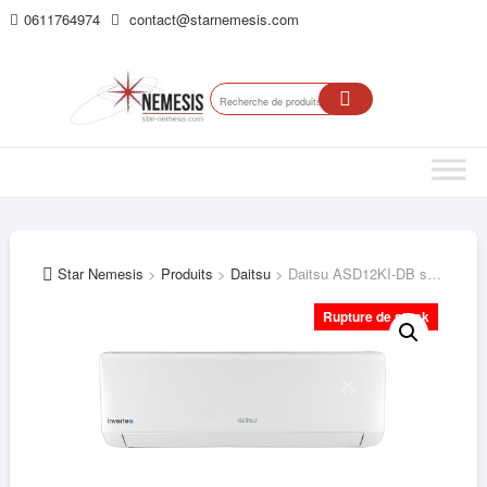
Skip
0611764974
contact@starnemesis.com
Top
to
Me
content
Recherche
pour :
Star Nemesis
>
Produits
>
Daitsu
>
Daitsu ASD12KI-DB split – Climatiseur réversible 1×1
Rupture de stock