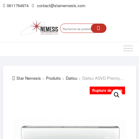
Skip
0611764974
contact@starnemesis.com
Top
to
Me
content
Recherche
pour :
Star Nemesis
>
Produits
>
Daitsu
>
Daitsu ASVD Premium 20 – Split Mural intérieur multi-hybride
Rupture de stock